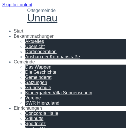
Skip to content
Ortsgemeinde
Unnau
Start
Bekanntmachungen
Aktuelles
Übersicht
Dorfmoderation
Ausbau der Kornhanstraße
Gemeinde
Das Wappen
Die Geschichte
Gemeinderat
Satzungen
Grundschule
Kindergarten Villa Sonnenschein
Vereine
SWR Hierzuland
Einrichtungen
Concordia Halle
Grillhütte
Sportplatz